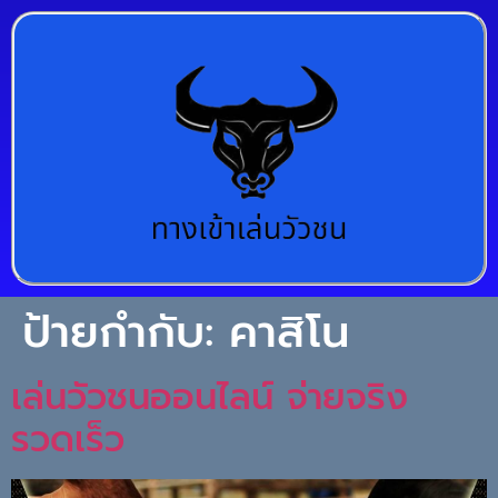
ป้ายกำกับ:
คาสิโน
เล่นวัวชนออนไลน์ จ่ายจริง
รวดเร็ว