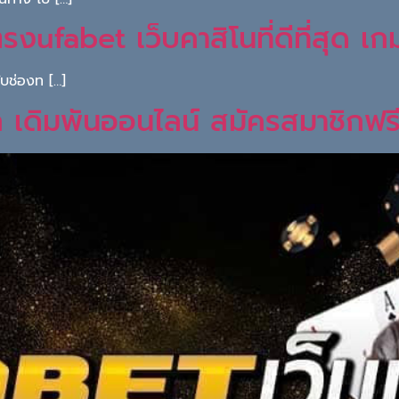
รงufabet เว็บคาสิโนที่ดีที่สุด เก
ับช่องท […]
 เดิมพันออนไลน์ สมัครสมาชิกฟร