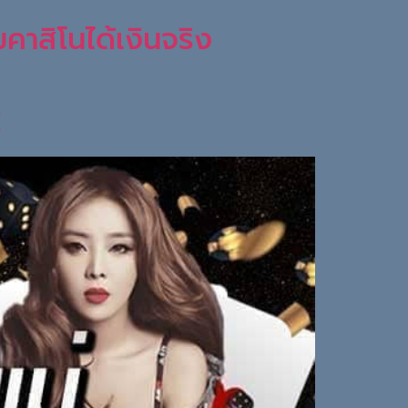
มคาสิโนได้เงินจริง
ี