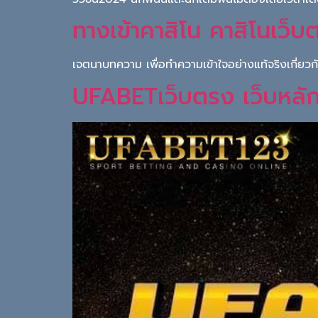
ทางเข้าคาสิโน คาสิโนเว็บต
เจตนาบทความ เพื่อทำความเข้าใจอย่างแท้จริงเกี่ยวก
UFABETเว็บตรง เว็บหลัก