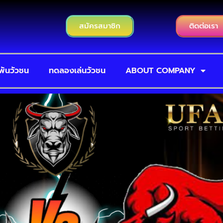
สมัครสมาชิก
ติดต่อเรา
พันวัวชน
ทดลองเล่นวัวชน
ABOUT COMPANY