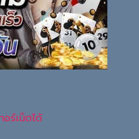
อร์เน็ตได้