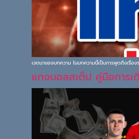
เจตนาของบทความ ในบทความนี้เป็นการพูดถึงเรื่อง
แทงบอลสเต็ป คู่มือการเดิม