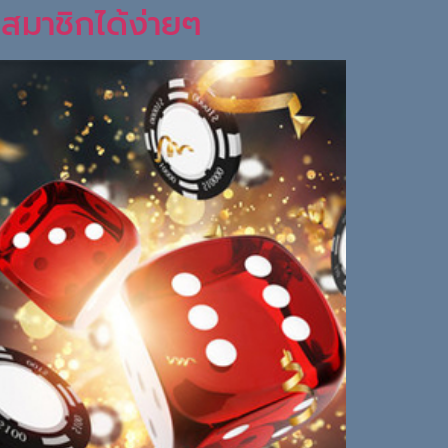
สมาชิกได้ง่ายๆ