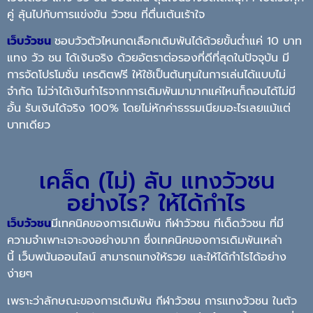
คู่ ลุ้นไปกับการแข่งขัน วัวชน ที่ตื่นเต้นเร้าใจ
เว็บวัวชน
ชอบวัวตัวไหนกดเลือกเดิมพันได้ด้วยขั้นต่ำแค่ 10 บาท
แทง วัว ชน ได้เงินจริง ด้วยอัตราต่อรองที่ดีที่สุดในปัจจุบัน มี
การจัดโปรโมชั่น เครดิตฟรี ให้ใช้เป็นต้นทุนในการเล่นได้แบบไม่
จำกัด ไม่ว่าได้เงินกำไรจากการเดิมพันมามากแค่ไหนก็ถอนได้ไม่มี
อั้น รับเงินได้จริง 100% โดยไม่หักค่าธรรมเนียมอะไรเลยแม้แต่
บาทเดียว
เคล็ด (ไม่) ลับ แทงวัวชน
อย่างไร? ให้ได้กำไร
เว็บวัวชน
มีเทคนิคของการเดิมพัน กีฬาวัวชน
ทีเด็ดวัวชน
ที่มี
ความจำเพาะเจาะจงอย่างมาก ซึ่งเทคนิคของการเดิมพันเหล่า
นี้ เว็บพนันออนไลน์ สามารถแทงให้รวย และให้ได้กำไรได้อย่าง
ง่ายๆ
เพราะว่าลักษณะของการเดิมพัน กีฬาวัวชน การแทงวัวชน ในตัว