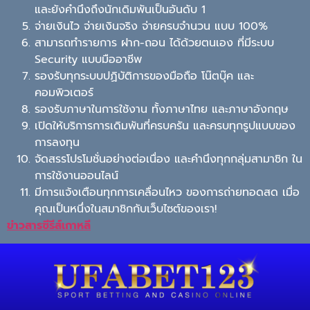
และยังคำนึงถึงนักเดิมพันเป็นอันดับ 1
จ่ายเงินไว จ่ายเงินจริง จ่ายครบจำนวน แบบ 100%
สามารถทำรายการ ฝาก-ถอน ได้ด้วยตนเอง ที่มีระบบ
Security แบบมืออาชีพ
รองรับทุกระบบปฏิบัติการของมือถือ โน๊ตบุ๊ค และ
คอมพิวเตอร์
รองรับภาษาในการใช้งาน ทั้งภาษาไทย และภาษาอังกฤษ
เปิดให้บริการการเดิมพันที่ครบครัน และครบทุกรูปแบบของ
การลงทุน
จัดสรรโปรโมชั่นอย่างต่อเนื่อง และคำนึงทุกกลุ่มสามาชิก ใน
การใช้งานออนไลน์
มีการแจ้งเตือนทุกการเคลื่อนไหว ของการถ่ายทอดสด เมื่อ
คุณเป็นหนึ่งในสมาชิกกับเว็บไซต์ของเรา!
ข่าวสารซีรีส์เกาหลี