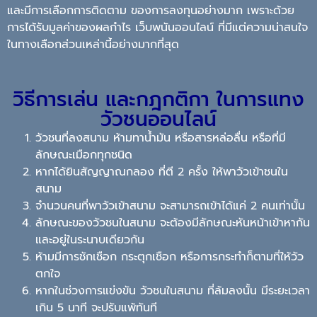
และมีการเลือกการติดตาม ของการลงทุนอย่างมาก เพราะด้วย
การได้รับมูลค่าของผลกำไร เว็บพนันออนไลน์ ที่มีแต่ความน่าสนใจ
ในทางเลือกส่วนเหล่านี้อย่างมากที่สุด
วิธีการเล่น และกฎกติกา ในการแทง
วัวชนออนไลน์
วัวชนที่ลงสนาม ห้ามทาน้ำมัน หรือสารหล่อลื่น หรือที่มี
ลักษณะเมือกทุกชนิด
หากได้ยินสัญญาณกลอง ที่ตี 2 ครั้ง ให้พาวัวเข้าชนใน
สนาม
จำนวนคนที่พาวัวเข้าสนาม จะสามารถเข้าได้แค่ 2 คนเท่านั้น
ลักษณะของวัวชนในสนาม จะต้องมีลักษณะหันหน้าเข้าหากัน
และอยู่ในระนาบเดียวกัน
ห้ามมีการชักเชือก กระตุกเชือก หรือการกระทำก็ตามที่ให้วัว
ตกใจ
หากในช่วงการแข่งขัน วัวชนในสนาม ที่ล้มลงนั้น มีระยะเวลา
เกิน 5 นาที จะปรับแพ้ทันที