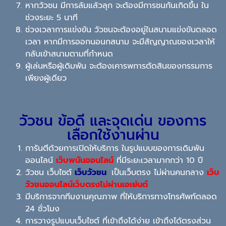
หากวัวชน มีการล้มแล้วลุก จะต้องมีการชนกันเกิดขึ้น ใน
ช่วงระยะ 5 นาที
ช่วงเวลาการแข่งขัน วัวชนจะต้องอยู่ในสนามแข่งขันตลอด
เวลา หากมีการออกนอนกสนาม จะมีสัญญาณของเวลาให้
กลับเข้าสนามตามที่กำหนด
ผู้เล่นหรือผู้เดิมพัน จะต้องเคารพการตัดสินของกรรมการ
เพียงผู้เดียว
วัวชน ข้อดี และจุดเด่น ของการ
เลือกใช้งานผ่าน
การันตีด้วยการเปิดให้บริการ ในรูปแบบของการเดิมพัน
ออนไลน์
เว็บพนันออนไลน์
ที่มีระยะเวลามากกว่า 10 ปี
วัวชน เว็บไซต์
เว็บวัวชน
เป็นเว็บตรง ไม่ผ่านคนกลาง
เว็บ
วัวชนออนไลน์เว็บตรงไม่ผ่านเอเย่นต์
มีบริการจากทีมงานคุณภาพ ที่ให้บริการทางโทรศัพท์ตลอด
24 ชั่วโมง
การวางรูปแบบเว็บไซต์ ที่เข้าถึงได้ง่าย เข้าถึงได้ตรงส่วน