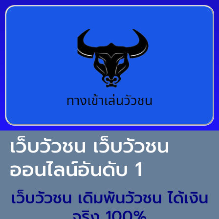
เว็บวัวชน เว็บวัวชน
ออนไลน์อันดับ 1
เว็บวัวชน เดิมพันวัวชน ได้เงิน
จริง 100%