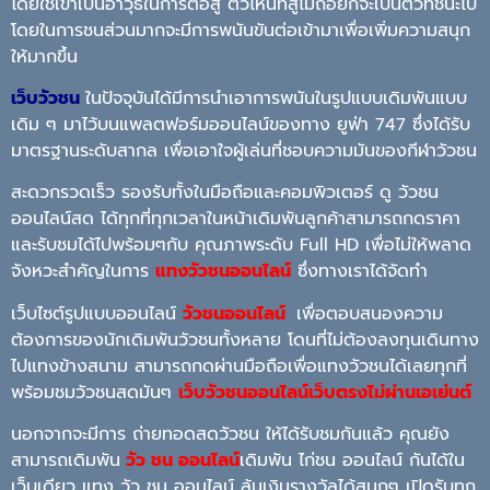
โดยใช้เขาเป็นอาวุธในการต่อสู่ ตัวไหนที่สู้ไม่ถอยก็จะเป็นตัวที่ชนะไป
โดยในการชนส่วนมากจะมีการพนันขันต่อเข้ามาเพื่อเพิ่มความสนุก
ให้มากขึ้น
เว็บวัวชน
ในปัจจุบันได้มีการนำเอาการพนันในรูปแบบเดิมพันแบบ
เดิม ๆ มาไว้บนแพลตฟอร์มออนไลน์ของทาง ยูฟ่า 747 ซึ่งได้รับ
มาตรฐานระดับสากล เพื่อเอาใจผู้เล่นที่ชอบความมันของกีฬาวัวชน
สะดวกรวดเร็ว รองรับทั้งในมือถือและคอมพิวเตอร์ ดู วัวชน
ออนไลน์สด ได้ทุกที่ทุกเวลาในหน้าเดิมพันลูกค้าสามารถกดราคา
และรับชมได้ไปพร้อมๆกับ คุณภาพระดับ Full HD เพื่อไม่ให้พลาด
จังหวะสำคัญในการ
แทงวัวชนออนไลน์
ซึ่งทางเราได้จัดทำ
เว็บไซต์รูปแบบออนไลน์
วัวชนออนไลน์
เพื่อตอบสนองความ
ต้องการของนักเดิมพันวัวชนทั้งหลาย โดนที่ไม่ต้องลงทุนเดินทาง
ไปแทงข้างสนาม สามารถกดผ่านมือถือเพื่อแทงวัวชนได้เลยทุกที่
พร้อมชมวัวชนสดมันๆ
เว็บวัวชนออนไลน์เว็บตรงไม่ผ่านเอเย่นต์
นอกจากจะมีการ ถ่ายทอดสดวัวชน ให้ได้รับชมกันแล้ว คุณยัง
สามารถเดิมพัน
วัว ชน ออนไลน์
เดิมพัน ไก่ชน ออนไลน์ กันได้ใน
เว็บเดียว แทง วัว ชน ออนไลน์ ลุ้นเงินรางวัลได้สนุกๆ เปิดรับทุก