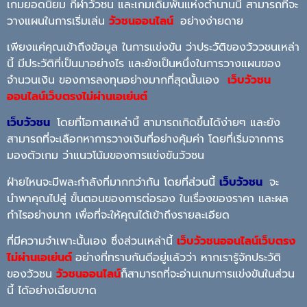
เกมยอดนิยม กีฬาวัวชน และเกมเดิมพันแห่งตำนานนี้ สามารถที่จะ
วางแผนในการเริ่มเล่น
วัวชนออนไลน์
อย่างง่ายดาย
เพียงแค่คุณเข้าถึงข้อมูล ในการแข่งขัน ว่าประวัติของวัววชนเหล่า
นี้ มีประวัติที่เป็นมาอย่างไร และยังเป็นหนึ่งในการวางแผนของ
จำนวนเงิน ของการลงทุนอย่างมากที่สุดนั้นเอง
เว็บวัวชน
ออนไลน์เว็บตรงไม่ผ่านเอเย่นต์
เว็บวัวชน
โดยที่โอกาสเหล่านี้ สามารถเกิดขึ้นได้ง่ายๆ และยัง
สามารถที่จะเลือกหาการวางเงินที่อย่างคุ้มค่า โดยที่เริ่มจากการ
มองตัวเกม ว่าแนวโน้มของการแข่งขันวัวชน
ฝ่ายไหนจะมีพละกำลังที่มากกว่ากัน โดยที่ส่วนนี้
เว็บวัวชน
จะ
นำพาคุณไปสู่ ขั้นตอนของการต่อรอง ในเรื่องของราคา และผล
กำไรอย่างมาก เพื่อที่จะให้คุณได้เข้าถึงรายละเอียด
ที่มีความจำเพาะนั้นเอง ซึ่งส่วนเหล่านี้
เว็บวัวชนออนไลน์เว็บตรง
ไม่ผ่านเอเย่นต์
อย่างที่ทราบกันดีอยู่แล้วว่า หากเรารู้จักประวัติ
ของวัวชน
วัวชนออนไลน์
ก็สามารถที่จะอ่านเกมการแข่งขันในส่วน
นี้ ได้อย่างเฉียบขาด