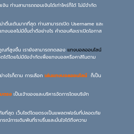
งิน ท่านสามารถถอนเงินได้เท่าไหร่ก็ได้ ไม่มีจำกัด
่น่าตื่นเต้นมากที่สุด ท่านสามารถเปิด Username และ
แทงบอลไม่มีขั้นต่ำดีอย่างไร คำตอบคือเราเปิดโอกาส
คูณที่สูงขึ้น เรายังสามารถทดลอง
แทงบอลออนไลน์
ดิตได้โดยไม่มีข้อจำกัดเพื่อแทงบอลหรือคาสิโนตาม
อย่างไรก็ตาม การเลือก
เล่นแทงบอลออนไลน์
ก็เป็น
็บตรง
เป็นเจ้าของและบริหารจัดการโดยบริษัท
ภัยที่สุด เว็บไซต์โดยตรงเป็นแพลตฟอร์มที่ปลอดภัย
รณ์การเดิมพันที่ราบรื่นและมั่นใจได้ถึงความ