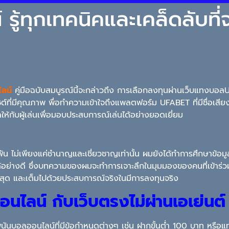
ู้ทุกเทคนิคและเคล็ดลับที
ลน์
คู่มือฉบับสมบูรณ์นี้จะกล่าวถึง การเลือกลงทุนผ่านเว็บแทงบอล
ซต์ที่มีคุณภาพ พื่อทำความเข้าใจถึงแพลตฟอร์ม UFABET ที่มีชื่อเสียง
้กับผู้เล่นเพื่อมอบประสบการณ์เล่นได้อย่างยอดเยี่ยม
ัน ไม่เพียงแค่ชำนาญและเชี่ยวชาญเท่านั้น ผมยังได้ทำการศึกษาข้อมูล
ด้อย่างดี ซึ่งบทความของผมจะทำการเจาะลึกในมุมมองของคนที่เข้าร่วมเดิ
กที่สุด และเต็มไปด้วยประสบการณ์จริงในมีการลงทุนจริง
ไลน์ กับเว็บตรงไม่ผ่านเอเย่นต์
บอลออนไลน์ที่มีข้อกำหนดต่างๆ เช่น ฝากขั้นต่ำ 100 บาท หรือแทง