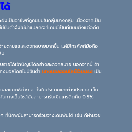
ได้
ยังเป็นอาชีพที่ถูกนิยมในกลุ่มบางกลุ่ม เนื่องจากเป็น
ีขั้นต่ำจึงไม่น่าแปลกใจที่เกมนี้เป็นที่นิยมตั้งแต่อดีต
ด้ง่ายดายและสะดวกสบายมากขึ้น แค่มีโทรศัพท์มือถือ
ล่น
รับรายได้เข้าบัญชีได้อย่างสะดวกสบาย นอกจากนี้ ถ้า
แทงบอลโดยไม่มีขั้นต่ำ
แทงบอลออนไลน์เว็บตรง
เป็น
บอลแมตช์ต่าง ๆ ทั้งในประเทศและต่างประเทศ เว็บ
ลกับทางเว็บไซต์ยังสามารถรับเงินเครดิตคืน 0.5%
่น ๆ ที่นักพนันสามารถร่วมวางเดิมพันได้ เช่น กีฬามวย