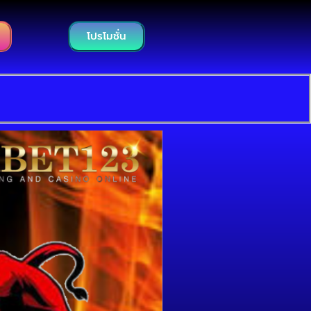
โปรโมชั่น