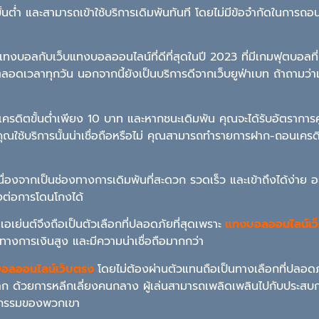
้นต่ำ และสามารถเข้าใช้บริการเดิมพันทันที โดยไม่มีข้อจำกัดในการถอนเ
กแทงบอลกับเว็บแทงบอลออนไลน์ที่ดีที่สุดในปี 2023 ที่มีเกมฟุตบอลที
อดเวลาทุกวัน นอกจากนี้ยังเป็นบริการดีจากเว็บยูฟ่าเบท ถ้าถามว่า
รดิตขั้นต่ำเพียง 10 บาท และหากชนะเดิมพัน คุณจะได้รับอัตราการ
่คุณใช้บริการนั้นน่าเชื่อถือหรือไม่ คุณสามารถทำรายการฝาก-ถอนเคร
ื่องจากเป็นช่องทางการเดิมพันที่สะดวก รวดเร็ว และเข้าถึงได้ง่าย 
ยงต่อการโดนโกงได้
เอเย่นต์จึงถือเป็นตัวเลือกที่ปลอดภัยที่สุดเพราะ
แทงบอลออนไลน์เว
างการเงินสูง และมีความน่าเชื่อถือมากกว่า
อลออนไลน์เว็บตรง
โดยไม่ต้องผ่านตัวแทนถือเป็นทางเลือกที่ปลอด
ยาก ด้วยการหลีกเลี่ยงคนกลาง ผู้เล่นสามารถเพลิดเพลินไปกับประสบกา
ุรกรรมของพวกเขา