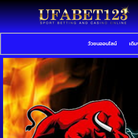
วัวชนออนไลน์
เดิม