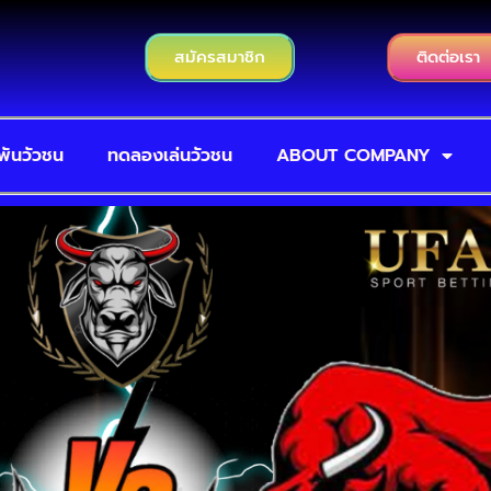
สมัครสมาชิก
ติดต่อเรา
พันวัวชน
ทดลองเล่นวัวชน
ABOUT COMPANY